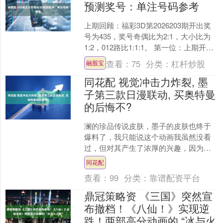
预测奖号：单注号码参考
上期回顾：福彩3D第2026203期开出奖
号为435，奖号奇偶比为2:1，大小比为
1:2，012路比1:1:1。 第一位：上期开出
号码：4，为偶数、小号，该位最....
查看：
75
分类：
杠杆炒股
融股宝
同花配 视觉冲击力炸裂, 墨
子第三款日漫联动, 买奥特曼
的后悔不?
澜的珍品传说皮肤，墨子的皮肤也终于
爆料了，我只能说这个动画我虽然没看
过，但对其产生了浓厚的兴趣，因为这
两个皮肤做的实在是有点太好了。 你敢
同花配
信这个是墨子吗？国际服....
查看：
99
分类：
靠谱配资平台
鼎冠策略资 《三国》突然宣
布撤档！《八仙！》实现逆
跌！两部高分动画的 “冰与火