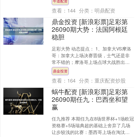
牛道配资
无数，被网友直呼 "美出....
查看：
144
分类：
明鼎配资
鼎金投资 [新浪彩票]足彩第
26090期大势：法国阿根廷
稳胆
足彩大势 动态提点： 1、加拿大VS摩洛
哥：加拿大上场决赛晋级，士气还是非
常不错的；摩洛哥上场点球大战胜出，
但是消耗了较多的体能。 2、巴拉圭VS
鼎金投资
法国：巴拉圭防....
查看：
164
分类：
重庆配资炒股
蜗牛配资 [新浪彩票]足彩第
26090期任九：巴西坐和望
赢
任九推荐 本期任九在8场世界杯+1场欧冠
资格赛+5场瑞典超的基础上舍弃了几场
让步较浅的比赛：墨西哥上场在淘汰赛