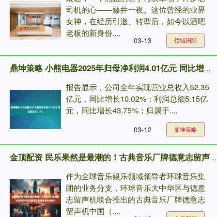
司机的心——藤井一夜。这位曾经的业界
女神，在经历引退、转型后，如今以酒吧
老板的新身份....
03-13
领域国际
鼎坤策略 小熊电器2025年归母净利润4.01亿元 同比增长39.17%
报告显示，公司全年实现营业总收入52.35
亿元，同比增长10.02%；利润总额5.15亿
元，同比增长43.75%；归属于....
03-12
鼎坤策略
金顶配资 民乐果然是最潮的！古典音乐厂牌德意志留声机中国与青年古筝演奏家央央签约
作为全球音乐娱乐领域领导者环球音乐集
团的业务分支，环球音乐大中华区与德意
志留声机联合推出的古典音乐厂牌德意志
留声机中国（....