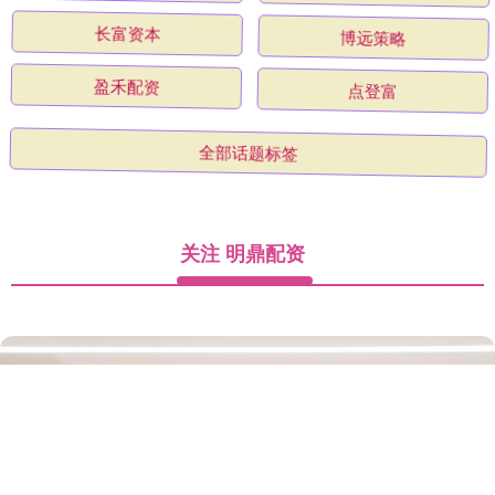
长富资本
博远策略
盈禾配资
点登富
全部话题标签
关注 明鼎配资