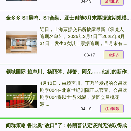
04-19
金鼎配资
金多多 ST晨鸣、ST合纵、亚士创能8月末票据逾期规模过亿
近日，上海票据交易所披露最新《承兑人
逾期名单》。2025年3月1日至2025年8月
31日，发生3次以上票据逾期，且月末有....
03-17
金多多
领域国际 赖声川、杨丽萍、郝蕾、阿朵……他们的新作都将亮相这座戏剧小镇
4月13日，由赖声川、丁乃竺发起的会昌戏
剧季004在北京世纪剧院正式官宣。会昌戏
剧季004将以“世界戏聚，梦圆会昌桃花
源....
04-19
领域国际
间群策略 鲁比奥“改口”了：特朗普认定谈判无法取得成效，才决定打击伊朗