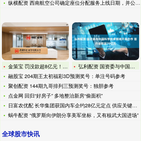
纵横配资 西南航空公司确定座位分配服务上线日期，并公布新登机
金策宝 罚没款超8亿元！2024年共查处各类不正当竞争案件1
弘利配资 国资委与中国科学院多领域开展合作 签约金额超70亿
融股宝 204期王太初福彩3D预测奖号：单注号码参考
聚创配资 144期九哥排列三预测奖号：独胆参考
点金网 回归“好房子” 多地整治新房“偷面积”
日富农优配 长华集团获国内车企约28亿元定点 供应关键金属结
蜗牛配资 “俄罗斯向伊朗分享美军坐标，又有核武大国进场”
全球股市快讯