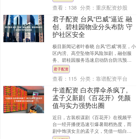
为教育机构、体育场馆....
查看：
138
分类：
重庆配资炒股
君子配资 台风“巴威”逼近 融
创、碧桂园物业分头布防 守
护社区安全
极目新闻记者叶春晓 台风“巴威”将至，小
区内涝、高空坠物等风险加剧，融创服
务、碧桂园服务迅速启动防台防汛预
案，双线并行筑牢社区安全防线。 融创
君子配资
服务：疏通排水+入....
查看：
115
分类：
靠谱配资平台
牛道配资 白衣撑伞杀疯了,
孟子义新剧《百花开》凭颜
值与实力强势出圈
近日，古装权谋剧《百花开》在视频平
台一经开播便迅速引爆暑期档热度，而
剧中饰演女主的孟子义，凭借一组白衣
撑伞写真，更是凭借极致的氛围感圈粉