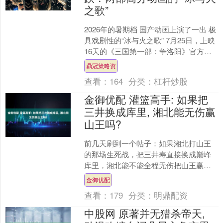
之歌”
2026年的暑期档 国产动画上演了一出 极
具戏剧性的“冰与火之歌” 7月25日，上映
16天的《三国第一部：争洛阳》官方宣
布撤档。 由《长安三万里》原班人马耗
鼎冠策略资
时三....
查看：
164
分类：
杠杆炒股
金御优配 灌篮高手: 如果把
三井换成库里, 湘北能无伤赢
山王吗?
前几天刷到一个帖子：如果湘北打山王
的那场生死战，把三井寿直接换成巅峰
库里，湘北能不能全程无伤把山王赢下
来？ 我当时第一反应是，这脑洞也太敢
金御优配
开了——一个是高中篮球....
查看：
179
分类：
明鼎配资
中股网 原著并无猎杀帝天,