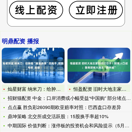
明鼎配资 播报
灿星财富 纳米刀：给肿瘤“精准拆弹”的高手_细胞_电极_血管
恒盈配资 旧时大地主家如何过日子？知情人口述：鲁南郯城大地主
招财猫配资 中金：口岸消费或小幅受益“中国购” 部分堵点仍需
点点赢 胜负彩26090期欧亚赔率对照：巴西盘口存差异
鼎坤策略 北交所成交活跃股：15股换手率超10%
中期国际 价值判断：涨停板的投资机会和风险提示（5月8日）｜