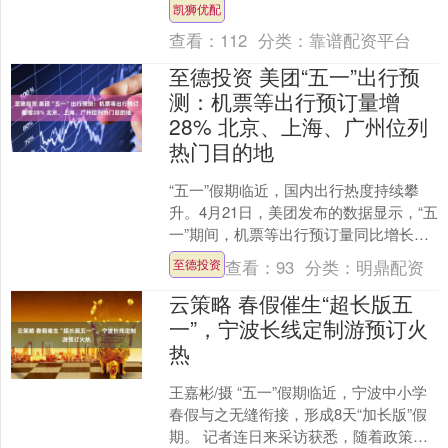
布的《中国上市银行2025年回顾及未来
凯狮优配
展望》....
查看：
112
分类：
靠谱配资平台
至德投资 美团“五一”出行预
测：机票等出行预订量增
28% 北京、上海、广州位列
热门目的地
“五一”假期临近，国内出行热度持续攀
升。4月21日，美团发布的数据显示，“五
一”期间，机票等出行预订量同比增长
28%。叠加多地春假等因素，“住得更
查看：
93
分类：
明鼎配资
至德投资
久、玩得更深”....
云策略 春假催生“超长版五
一”，宁波长线定制游预订火
热
王嘉彬/摄 “五一”假期临近，宁波中小学
春假与之无缝衔接，形成8天“加长版”假
期。 记者连日来采访获悉，随着政策效