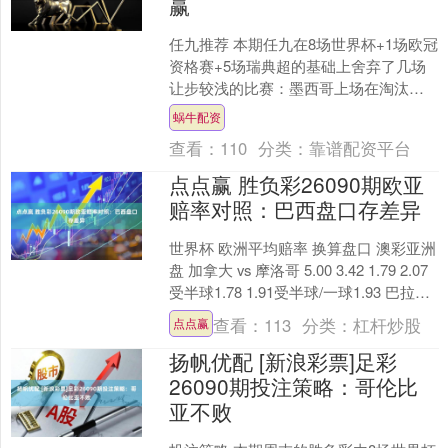
赢
任九推荐 本期任九在8场世界杯+1场欧冠
资格赛+5场瑞典超的基础上舍弃了几场
让步较浅的比赛：墨西哥上场在淘汰赛
中2-0完胜厄瓜多尔，世界杯取得一波4连
蜗牛配资
胜，发挥很....
查看：
110
分类：
靠谱配资平台
点点赢 胜负彩26090期欧亚
赔率对照：巴西盘口存差异
世界杯 欧洲平均赔率 换算盘口 澳彩亚洲
盘 加拿大 vs 摩洛哥 5.00 3.42 1.79 2.07
受半球1.78 1.91受半球/一球1.93 巴拉圭
v....
查看：
113
分类：
杠杆炒股
点点赢
扬帆优配 [新浪彩票]足彩
26090期投注策略：哥伦比
亚不败