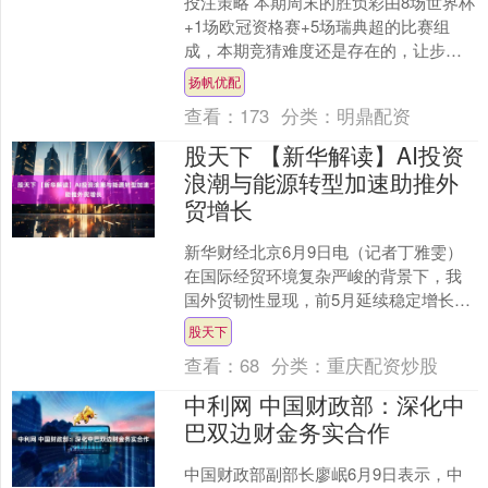
投注策略 本期周末的胜负彩由8场世界杯
+1场欧冠资格赛+5场瑞典超的比赛组
成，本期竞猜难度还是存在的，让步较
多的比赛场次只有2场，但是部分场次的
扬帆优配
让步幅度还是不足....
查看：
173
分类：
明鼎配资
股天下 【新华解读】AI投资
浪潮与能源转型加速助推外
贸增长
新华财经北京6月9日电（记者丁雅雯）
在国际经贸环境复杂严峻的背景下，我
国外贸韧性显现，前5月延续稳定增长态
势。专家认为，在全球AI投资浪潮与能源
股天下
转型加速的双重驱....
查看：
68
分类：
重庆配资炒股
中利网 中国财政部：深化中
巴双边财金务实合作
中国财政部副部长廖岷6月9日表示，中