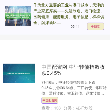
作为北方重要的工业与港口城市，天津的
产业家底厚实——先进制造、港口物流、
医药健康、能源服务、电子信息，样样俱
全。滨海新区....
05-11
牛股堂
中国配资网 中证转债指数收
跌0.45%
7月16日，中证转债指数收盘下跌
0.45%，报496.64点。三江转债、华医转
债、爱科转债、密卫转债、鼎龙转债跌
幅居前，分别跌20.00%、9.08%、8.91....
中国配资网
查看：
133
分类：
杠杆炒股