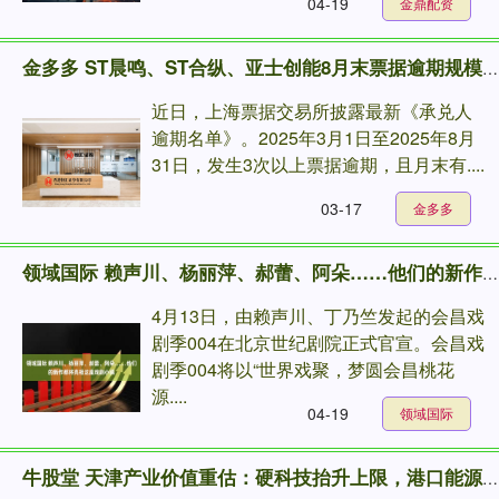
04-19
金鼎配资
金多多 ST晨鸣、ST合纵、亚士创能8月末票据逾期规模过亿
近日，上海票据交易所披露最新《承兑人
逾期名单》。2025年3月1日至2025年8月
31日，发生3次以上票据逾期，且月末有....
03-17
金多多
领域国际 赖声川、杨丽萍、郝蕾、阿朵……他们的新作都将亮相这座戏剧小镇
4月13日，由赖声川、丁乃竺发起的会昌戏
剧季004在北京世纪剧院正式官宣。会昌戏
剧季004将以“世界戏聚，梦圆会昌桃花
源....
04-19
领域国际
牛股堂 天津产业价值重估：硬科技抬升上限，港口能源与传统制造分化显现｜证券市场观察