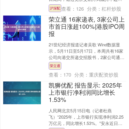
5000.00股，占总股本的0.0019%....
查看：
126
分类：
杠杆炒股
沪深配
荣立通 16家递表, 3家公司上
市首日涨超100%|港股IPO周
报
21世纪经济报道记者吴歌 Wind数据显
示，5月11日至5月17日，本周共有16家
公司向港交所递交招股书，2家公司通过
上市聆讯，3家公司启动招股，另有3家
荣立通
公司正....
查看：
170
分类：
重庆配资炒股
凯狮优配 报告显示: 2025年
上市银行净利润同比增长
1.53%
人民网北京5月15日电（记者杜燕
飞）“2025年，上市银行实现净利润2.25
万亿元，同比增长1.53%。”安永近日发