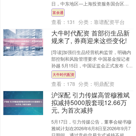
日，中东地区—上海投资服务国合区专
项推介会在上海东方枢纽国际商务合作
富余通
区（以下简称“国际商务....
查看：
131
分类：
靠谱配资平台
大牛时代配资 首部衍生品新
规来了, 券商迎来这些变化!
[导读]加强衍生品经营机构监管，明确内
部控制和风险管理要求 中国基金报记者
孙越 5月15日，中国证监会正式发布《衍
生品交易监督管理办法（试行）》（以
大牛时代配资
下简称《办法....
查看：
178
分类：
明鼎配资
沪深配 引力传媒高管穆雅斌
拟减持5000股套现12.66万
元, 为首次减持
5月17日，引力传媒公告，董事会秘书穆
雅斌计划在2026年6月8日至2026年9月7
日期间，通过竞价交易方式减持不超过