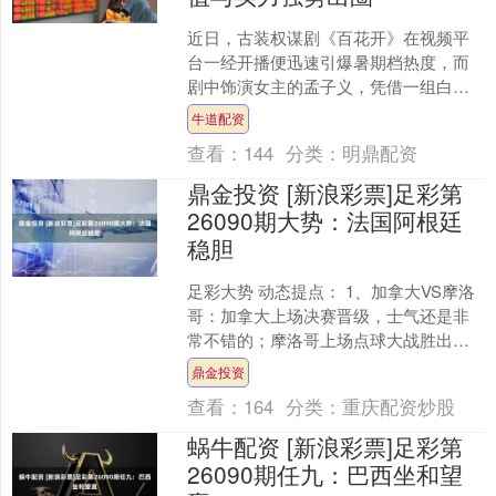
近日，古装权谋剧《百花开》在视频平
台一经开播便迅速引爆暑期档热度，而
剧中饰演女主的孟子义，凭借一组白衣
撑伞写真，更是凭借极致的氛围感圈粉
牛道配资
无数，被网友直呼 "美出....
查看：
144
分类：
明鼎配资
鼎金投资 [新浪彩票]足彩第
26090期大势：法国阿根廷
稳胆
足彩大势 动态提点： 1、加拿大VS摩洛
哥：加拿大上场决赛晋级，士气还是非
常不错的；摩洛哥上场点球大战胜出，
但是消耗了较多的体能。 2、巴拉圭VS
鼎金投资
法国：巴拉圭防....
查看：
164
分类：
重庆配资炒股
蜗牛配资 [新浪彩票]足彩第
26090期任九：巴西坐和望