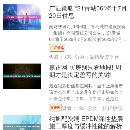
广证策略 “21青城06”将于7月
20日付息
南财智讯7月16日电，青岛城市建设投资
（集团）有限责任公司公告，“21青城
06”将于2026年7月20日支付2025年7月20
日至2026年7月19日期间的利息....
广证策略
查看：
133
分类：
靠谱配资平台
嘉正网 买房别只看地段! 周
期才是决定盈亏的关键!
最近很多粉丝都在问我：当下上海楼市
该怎么选房？未来几年房价走势如何？
不管是今年上半年、下半年，还是往后
几年，买房该怎么做正确决策？ 这两天
查看：
193
分类：
杠杆炒股
嘉正网
我重读《易经》乾卦六龙....
纯旭配资端 EPDM弹性垫层
施工厚度与缓冲性能的解析