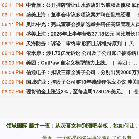
06:11 PM
06:11 PM
盛美上海：董事会审议多项议案并聘任副总经理
06:11 PM
06:11 PM
06:11 PM
天海防务：诉讼二审终审 驳回上诉维持原判
天海防务公告称，公司就江苏金海运科技有限公司原股东李露未完成业绩承诺致商誉损失事项提起诉讼。近日，江苏高院二审判决驳回上诉，维持原判，即驳回原告的诉讼请求。涉案金额包括可得利益损失1.48亿元及利息、全部诉讼费用。二审案件受理费78.29万元由公司负担，剩余36元将退还。本次判决为终审判决，不会对公司本期或期后利润产生重大不利影响，最终影响以执行及审计结果为准。
06:10 PM
06:09 PM
美团：CatPaw 自定义模型能力上线。
美团：CatPaw 自定义模型能力上线。
06:09 PM
06:09 PM
06:07 PM
现货铂金上涨近3%，至每盎司1780.25美元。
现货铂金
领域国际 藤井一夜：从荧幕女神到酒吧老板，她如何让老粉死心追随？
最近，一个熟悉的名字再次牵动了许多老