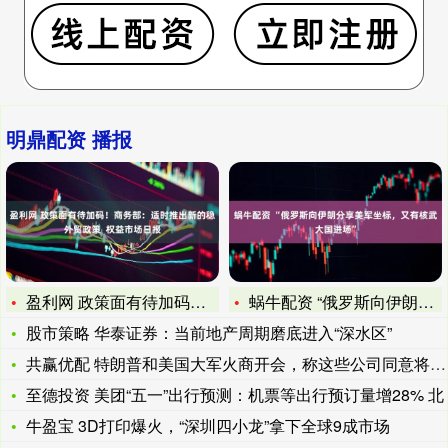
明鼎配资 播报
盈利网 政策面有待加码！商务部：适时推出新的稳外贸政策 权
蜗牛配资 “俄罗斯向伊朗分享美军坐标，又有核武大国进场”
股市策略 华泰证券：当前地产周期磨底进入“深水区”
共赢优配 特朗普和美国大军火商开会，称这些公司同意将“精良级
至德投资 美团“五一”出行预测：机票等出行预订量增28% 北
牛盈宝 3D打印爆火，“深圳四小龙”拿下全球9成市场