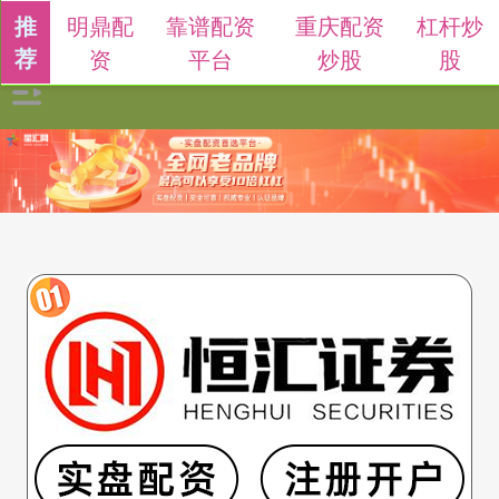
明鼎配
靠谱配资
重庆配资
杠杆炒
推
荐
资
平台
炒股
股