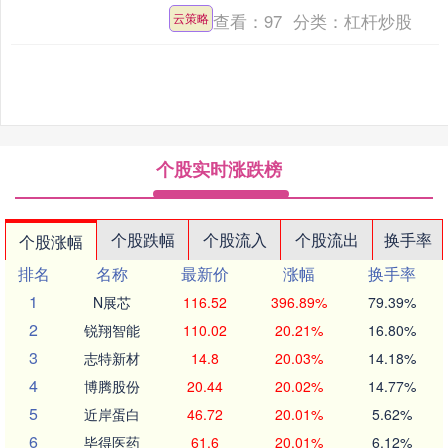
应持续释放，激发了不少家庭游客的出
查看：
97
分类：
杠杆炒股
云策略
行热情，旅游....
个股实时涨跌榜
个股跌幅
个股流入
个股流出
换手率
个股涨幅
排名
名称
最新价
涨幅
换手率
1
N展芯
116.52
396.89%
79.39%
2
锐翔智能
110.02
20.21%
16.80%
3
志特新材
14.8
20.03%
14.18%
4
博腾股份
20.44
20.02%
14.77%
5
近岸蛋白
46.72
20.01%
5.62%
6
毕得医药
61.6
20.01%
6.12%