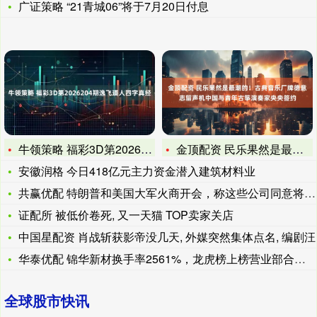
广证策略 “21青城06”将于7月20日付息
牛领策略 福彩3D第2026204期逸飞道人四字真经
金顶配资 民乐果然是最潮的！古典音乐厂牌德意志留声机中国与青
安徽润格 今日418亿元主力资金潜入建筑材料业
共赢优配 特朗普和美国大军火商开会，称这些公司同意将“精良级
证配所 被低价卷死, 又一天猫 TOP卖家关店
中国星配资 肖战斩获影帝没几天, 外媒突然集体点名, 编剧汪
华泰优配 锦华新材换手率2561%，龙虎榜上榜营业部合计净卖
全球股市快讯