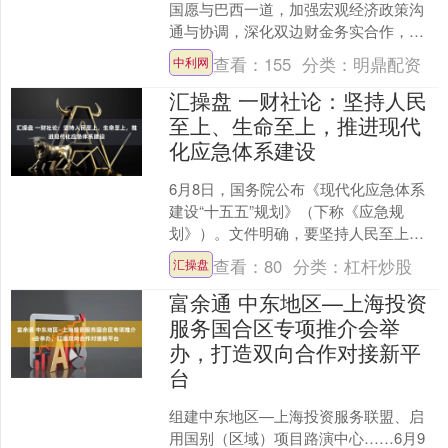
国愿与巴西一道，加强宏观经济政策沟
通与协调，深化双边财金务实合作，加
强多边机制协调与合作，以自身经济稳
查看：
155
分类：
明鼎配资
中利网
定发展为动荡的世界注入....
汇操盘 一财社论：坚持人民
至上、生命至上，推进现代
化应急体系建设
6月8日，国务院公布《现代化应急体系
建设“十五五”规划》（下称《应急规
划》）。文件明确，要坚持人民至上、
生命至上等原则，坚决维护人民群众生
查看：
80
分类：
杠杆炒股
汇操盘
命财产安全和社会大局稳....
富余通 中东地区—上海投资
服务国合区专项推介会举
办，打造双向合作对接新平
台
组建中东地区—上海投资服务联盟、启
用国别（区域）项目路演中心……6月9