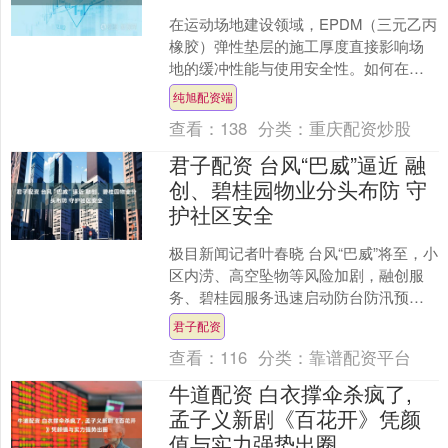
在运动场地建设领域，EPDM（三元乙丙
橡胶）弹性垫层的施工厚度直接影响场
地的缓冲性能与使用安全性。如何在不
同应用场景中选择适宜的厚度标准，成
纯旭配资端
为教育机构、体育场馆....
查看：
138
分类：
重庆配资炒股
君子配资 台风“巴威”逼近 融
创、碧桂园物业分头布防 守
护社区安全
极目新闻记者叶春晓 台风“巴威”将至，小
区内涝、高空坠物等风险加剧，融创服
务、碧桂园服务迅速启动防台防汛预
案，双线并行筑牢社区安全防线。 融创
君子配资
服务：疏通排水+入....
查看：
116
分类：
靠谱配资平台
牛道配资 白衣撑伞杀疯了,
孟子义新剧《百花开》凭颜
值与实力强势出圈